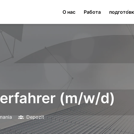
О нас
Работа
подгото́в
lerfahrer (m/w/d)
mania
Depozit