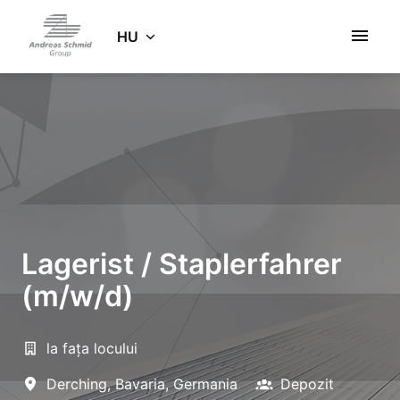
Ugrás
a
HU
Kezdőlap
tartalomhoz
Lagerist / Staplerfahrer
(m/w/d)
la fața locului
Derching
,
Bavaria
,
Germania
Depozit