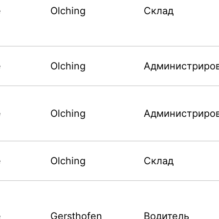
е
Olching
Склад
е
Olching
Администриро
е
Olching
Администриро
е
Olching
Склад
е
Gersthofen
Водитель