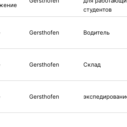
Gersthofen
для работающи
жение
студентов
е
Gersthofen
Водитель
е
Gersthofen
Склад
е
Gersthofen
экспедировани