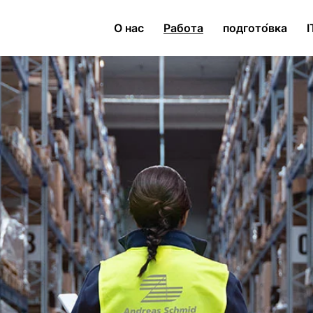
О нас
Работа
подгото́вка
I