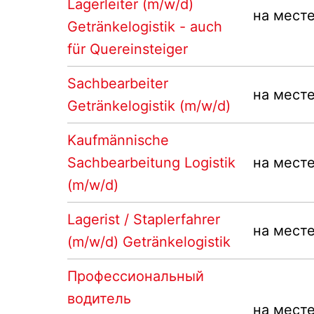
Lagerleiter (m/w/d)
на мест
Getränkelogistik - auch
für Quereinsteiger
Sachbearbeiter
на мест
Getränkelogistik (m/w/d)
Kaufmännische
Sachbearbeitung Logistik
на мест
(m/w/d)
Lagerist / Staplerfahrer
на мест
(m/w/d) Getränkelogistik
Профессиональный
водитель
на мест