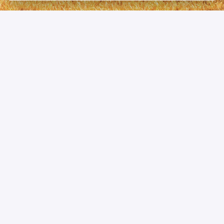
Ваше персональное 
контактное лицо
Winogradow Waldemar
+49 179 / 5141 - 912
Startseite