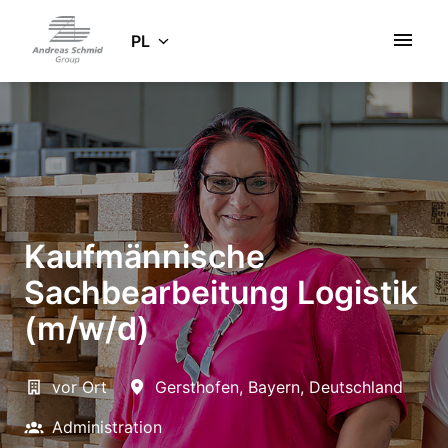
Idź
do
PL
Strona główna
zawartości
Kaufmännische
Sachbearbeitung Logistik
(m/w/d)
vor Ort
Gersthofen
,
Bayern
,
Deutschland
Administration