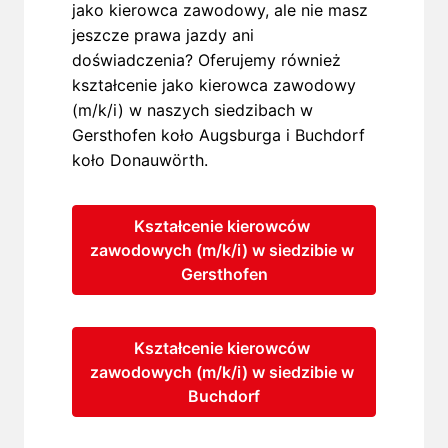
jako kierowca zawodowy, ale nie masz 
jeszcze prawa jazdy ani 
doświadczenia? Oferujemy również 
kształcenie jako kierowca zawodowy 
(m/k/i) w naszych siedzibach w 
Gersthofen koło Augsburga i Buchdorf 
koło Donauwörth.
Kształcenie kierowców 
zawodowych (m/k/i) w siedzibie w 
Gersthofen
Kształcenie kierowców 
zawodowych (m/k/i) w siedzibie w 
Buchdorf