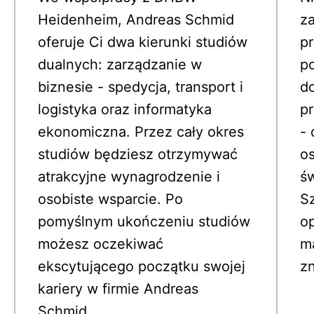
Heidenheim, Andreas Schmid 
z
oferuje Ci dwa kierunki studiów 
pr
dualnych: zarządzanie w 
p
biznesie - spedycja, transport i 
do
logistyka oraz informatyka 
pr
ekonomiczna. Przez cały okres 
- 
studiów będziesz otrzymywać 
os
atrakcyjne wynagrodzenie i 
św
osobiste wsparcie. Po 
Sz
pomyślnym ukończeniu studiów 
op
możesz oczekiwać 
m
ekscytującego początku swojej 
zn
kariery w firmie Andreas 
Schmid.