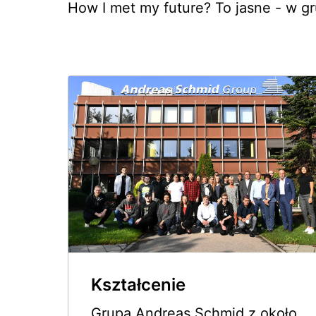
How I met my future? To jasne - w g
Kształcenie
Grupa Andreas Schmid z około 