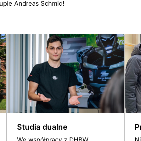
rupie Andreas Schmid! 
Studia dualne
P
We współpracy z DHBW 
Ni