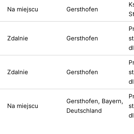
K
Na miejscu
Gersthofen
S
P
Zdalnie
Gersthofen
s
d
P
Zdalnie
Gersthofen
s
d
P
Gersthofen, Bayern,
Na miejscu
s
Deutschland
d