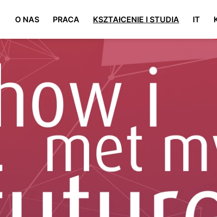
O NAS
PRACA
KSZTAłCENIE I STUDIA
IT