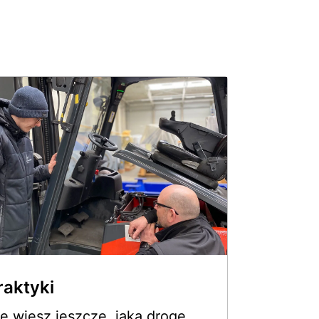
raktyki
e wiesz jeszcze, jaką drogę 