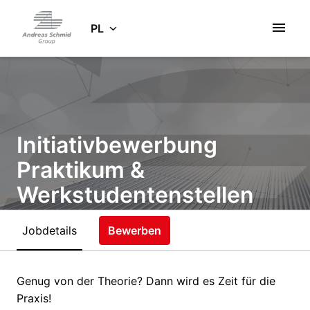
Idź
do
PL
Strona główna
zawartości
Initiativbewerbung
Praktikum &
Werkstudentenstellen
(m/w/d)
Jobdetails
Bewerben
Homeoffice
Genug von der Theorie? Dann wird es Zeit für die
Gersthofen
,
Bayern
,
Deutschland
Praxis!