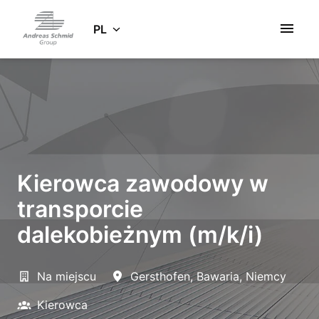
Idź
do
PL
Strona główna
zawartości
Kierowca zawodowy w
transporcie
dalekobieżnym (m/k/i)
Na miejscu
Gersthofen
,
Bawaria
,
Niemcy
Kierowca