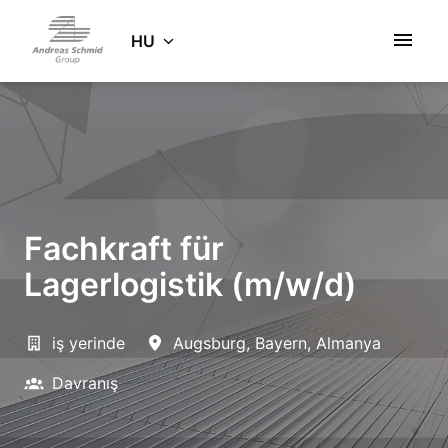
Ugrás
a
HU
Kezdőlap
tartalomhoz
Fachkraft für
Lagerlogistik (m/w/d)
iş yerinde
Augsburg
,
Bayern
,
Almanya
Davranış