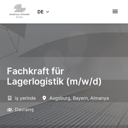
Zum
Inhalt
DE
Startseite
springen
Fachkraft für
Lagerlogistik (m/w/d)
iş yerinde
Augsburg
,
Bayern
,
Almanya
Davranış