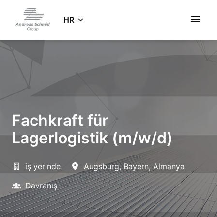
Zum
Inhalt
HR
Startseite
springen
Fachkraft für
Lagerlogistik (m/w/d)
iş yerinde
Augsburg
,
Bayern
,
Almanya
Davranış