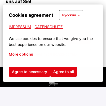
uns auf Sie!
Cookies agreement
Русский
IMPRESSUM
| 
DATENSCHUTZ
Подать заявление
We use cookies to ensure that we give you the 
best experience on our website.
More options
Поделиться должностью
Agree to necessary
Agree to all
Startseite