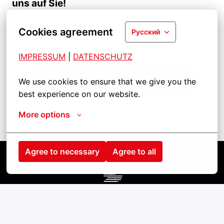
uns auf Sie!
Cookies agreement
Русский
IMPRESSUM
| 
DATENSCHUTZ
Prijavite se na radno mjesto
We use cookies to ensure that we give you the 
best experience on our website.
More options
Podijeli radno mjesto
Agree to necessary
Agree to all
Startseite