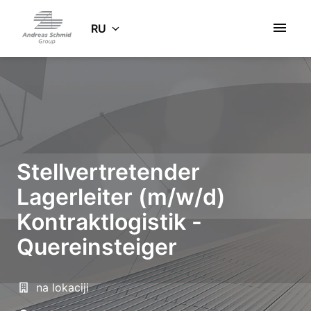
Zum
Inhalt
RU
Startseite
springen
Stellvertretender
Lagerleiter (m/w/d)
Kontraktlogistik -
Quereinsteiger
na lokaciji