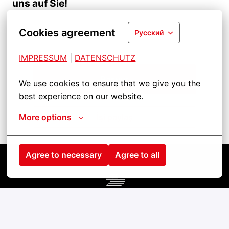
uns auf Sie!
Cookies agreement
Русский
IMPRESSUM
| 
DATENSCHUTZ
Başvur
We use cookies to ensure that we give you the 
best experience on our website.
More options
İşi paylaş
Agree to necessary
Agree to all
Startseite