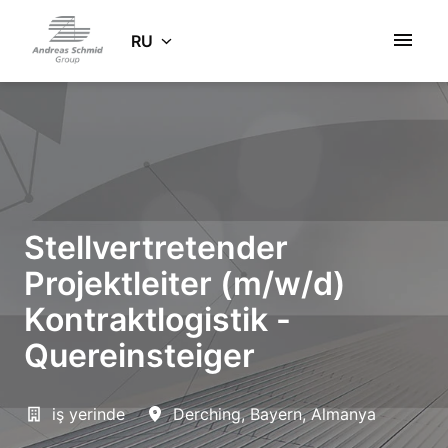
Zum
Inhalt
RU
Startseite
springen
Stellvertretender
Projektleiter (m/w/d)
Kontraktlogistik -
Quereinsteiger
iş yerinde
Derching
,
Bayern
,
Almanya