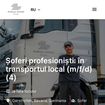
Zum
Inhalt
RU
Startseite
springen
Șoferi profesioniști: în
transportul local (m/f/d)
(4)
la fața locului
Gersthofen
,
Bavaria
,
Germania
Șofer