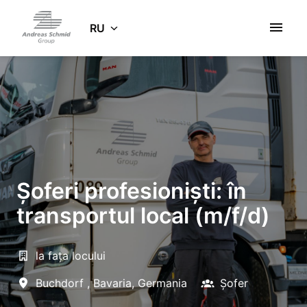
Zum
Inhalt
RU
Startseite
springen
Șoferi profesioniști: în
transportul local (m/f/d)
la fața locului
Buchdorf
,
Bavaria
,
Germania
Șofer