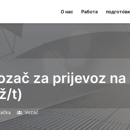
О нас
Работа
подгото́в
ozač za prijevoz na
ž/t)
ačka
Vozač