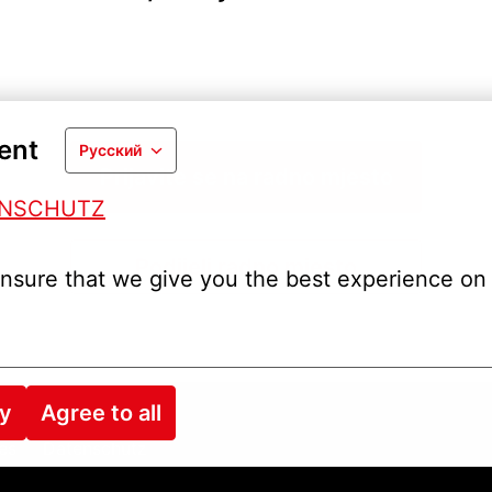
ent
Русский
Prijavite se na radno mjesto
ENSCHUTZ
Podijeli radno mjesto
nsure that we give you the best experience on 
ry
Agree to all
es
Datenschutz