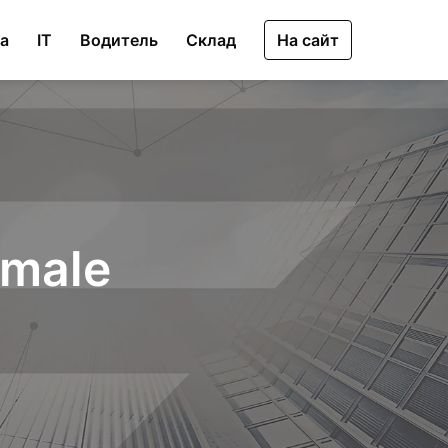
ка
IT
Водитель
Склад
На сайт
 male