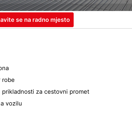
javite se na radno mjesto
ona
r robe
e prikladnosti za cestovni promet
a vozilu