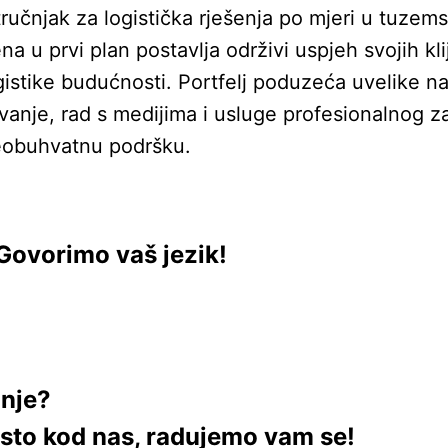
učnjak za logistička rješenja po mjeri u tuzem
a u prvi plan postavlja održivi uspjeh svojih kl
stike budućnosti. Portfelj poduzeća uvelike nad
ovanje, rad s medijima i usluge profesionalnog z
eobuhvatnu podršku.
Govorimo vaš jezik!
anje?
esto kod nas, radujemo vam se!