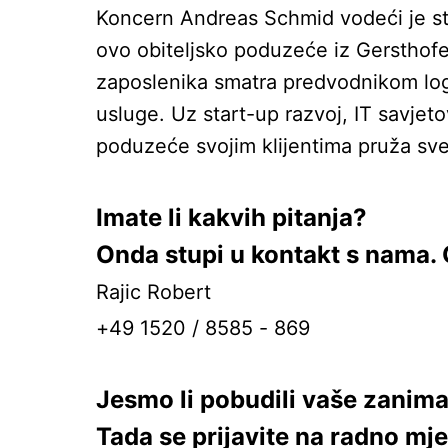
Koncern Andreas Schmid vodeći je str
ovo obiteljsko poduzeće iz Gersthofen
zaposlenika smatra predvodnikom logi
usluge. Uz start-up razvoj, IT savjet
poduzeće svojim klijentima pruža sv
Imate li kakvih pitanja?
Onda stupi u kontakt s nama. 
Rajic Robert
+49 1520 / 8585 - 869
Jesmo li pobudili vaše zanim
Tada se prijavite na radno mj