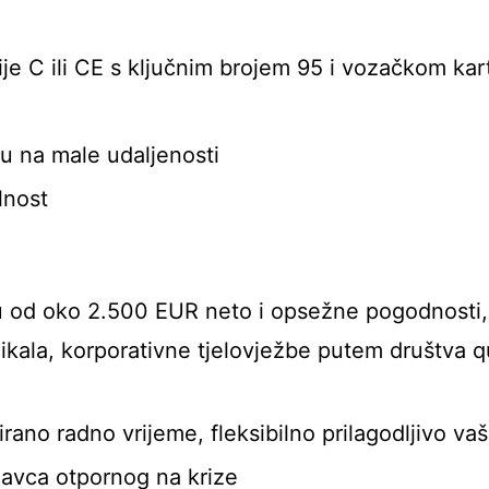
je C ili CE s ključnim brojem 95 i vozačkom ka
zu na male udaljenosti
lnost
u od oko 2.500 EUR neto i opsežne pogodnosti,
ikala, korporativne tjelovježbe putem društva q
rano radno vrijeme, fleksibilno prilagodljivo va
avca otpornog na krize