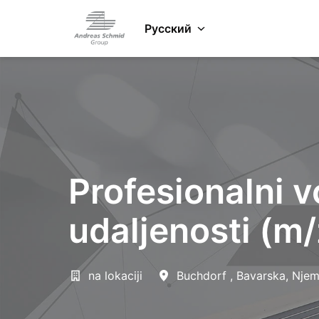
Zum
Inhalt
Русский
Startseite
springen
Profesionalni v
udaljenosti (m/
na lokaciji
Buchdorf
,
Bavarska
,
Njem