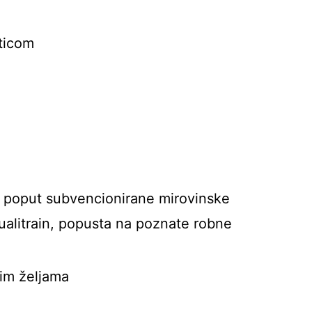
rticom
 poput subvencionirane mirovinske
ualitrain, popusta na poznate robne
šim željama