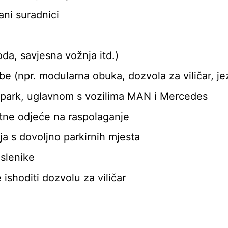
ni suradnici
da, savjesna vožnja itd.)
be (npr. modularna obuka, dozvola za viličar, jez
 park, uglavnom s vozilima MAN i Mercedes
itne odjeće na raspolaganje
a s dovoljno parkirnih mjesta
slenike
ishoditi dozvolu za viličar