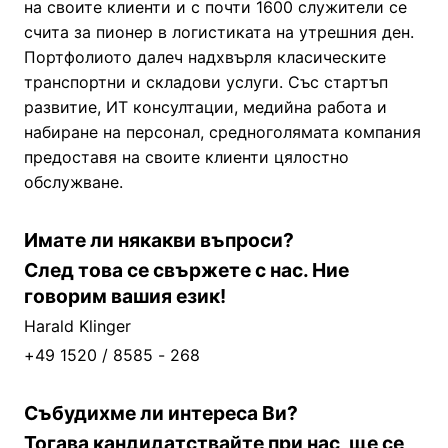
на своите клиенти и с почти 1600 служители се
счита за пионер в логистиката на утрешния ден.
Портфолиото далеч надхвърля класическите
транспортни и складови услуги. Със стартъп
развитие, ИТ консултации, медийна работа и
набиране на персонал, средноголямата компания
предоставя на своите клиенти цялостно
обслужване.
Имате ли някакви въпроси?
След това се свържете с нас. Ние
говорим вашия език!
Harald Klinger
+49 1520 / 8585 - 268
Събудихме ли интереса Ви?
Тогава кандидатствайте при нас, ще се