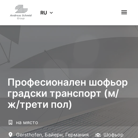
Zum
Inhalt
RU
Startseite
springen
Професионален шофьор
градски транспорт (м/
ж/трети пол)
на място
Gersthofen
,
Байерн
,
Германия
Шофьор