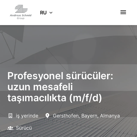
Zum
Inhalt
RU
Startseite
springen
Profesyonel sürücüler:
uzun mesafeli
taşımacılıkta (m/f/d)
iş yerinde
Gersthofen
,
Bayern
,
Almanya
Sürücü