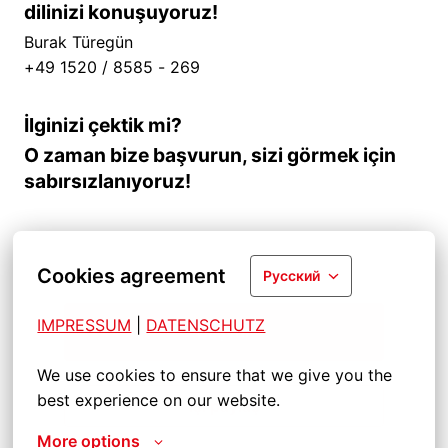
dilinizi konuşuyoruz!
Burak Türegün
+49 1520 / 8585 - 269
İlginizi çektik mi?
O zaman bize başvurun, sizi görmek için
sabırsızlanıyoruz!
Cookies agreement
Русский
IMPRESSUM
| 
DATENSCHUTZ
Başvur
We use cookies to ensure that we give you the 
best experience on our website.
İşi paylaş
More options