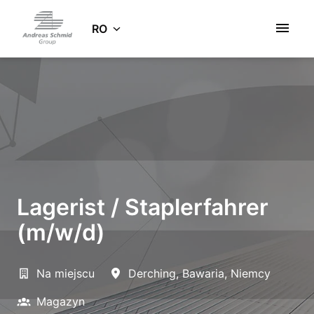
Salt
la
RO
Pagina de pornire
conținut
Lagerist / Staplerfahrer
(m/w/d)
Na miejscu
Derching
,
Bawaria
,
Niemcy
Magazyn