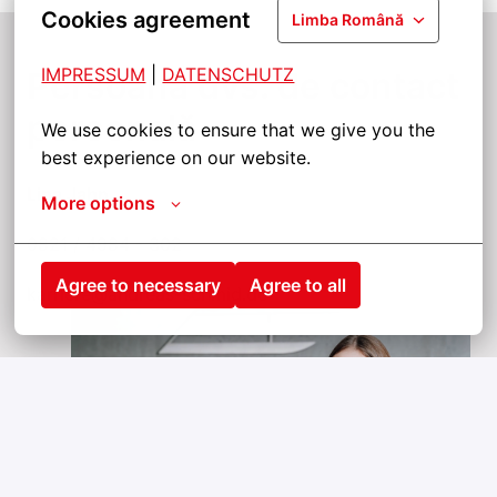
Cookies agreement
Limba Română
IMPRESSUM
| 
DATENSCHUTZ
Persoana dvs. de contact 
personală
We use cookies to ensure that we give you the 
best experience on our website.
Lina Jahn 
More options
0821 / 4984 - 302
Agree to necessary
Agree to all
karriere@andreas-schmid.de