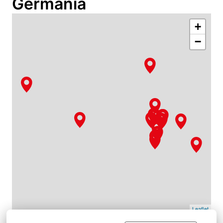
Germania
+
−
Leaflet