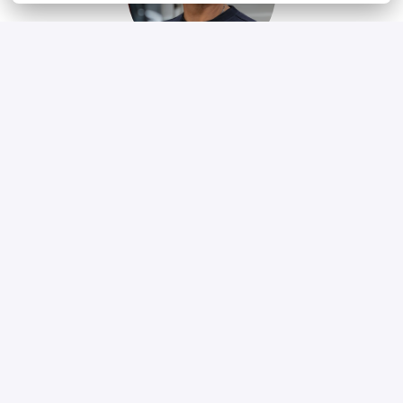
Walter Fischer
Șofer profesionist
„Fiabilitatea și flexibilitatea sunt foarte importante 
pentru mine. Când e vorba despre programul de 
lucru, oricare dintre noi își poate exprima dorințele: 
tura de zi sau de noapte, transport local sau pe 
distanțe lungi, program cu normă întreagă sau 
parțială. Există modelul potrivit pentru toți.”