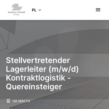
Idź
do
PL
Strona główna
zawartości
Stellvertretender
Lagerleiter (m/w/d)
Kontraktlogistik -
Quereinsteiger
на място