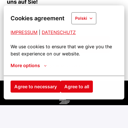
uns auf Sie!
Cookies agreement
Polski
IMPRESSUM
| 
DATENSCHUTZ
Кандидатствайте
We use cookies to ensure that we give you the 
best experience on our website.
More options
Разделяне на работа
Agree to necessary
Agree to all
Strona główna