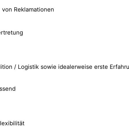
g von Reklamationen
ertretung
tion / Logistik sowie idealerweise erste Erfahru
assend
exibilität