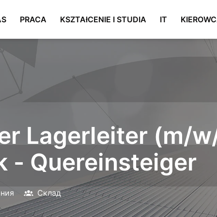
AS
PRACA
KSZTAłCENIE I STUDIA
IT
KIEROW
er Lagerleiter (m/w
k - Quereinsteiger
ания
Склад