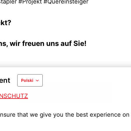
Stapler #Projekt #Quereinsteiger
ckt?
s, wir freuen uns auf Sie!
ent
Polski
Подать заявление
ENSCHUTZ
nsure that we give you the best experience on 
Поделиться должностью