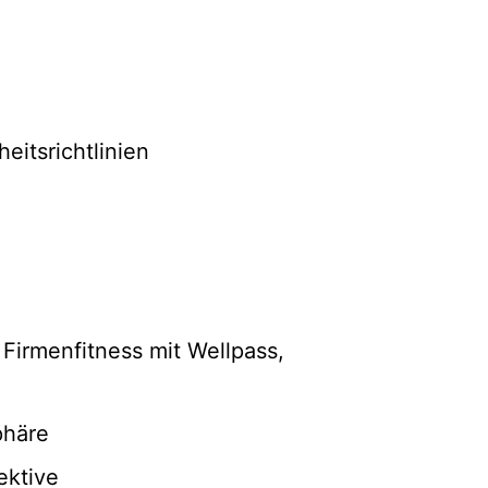
eitsrichtlinien
 Firmenfitness mit Wellpass,
phäre
ektive