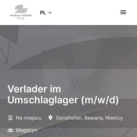
Idź
do
PL
Strona główna
zawartości
Verlader im
Umschlaglager (m/w/d)
Na miejscu
Gersthofen
,
Bawaria
,
Niemcy
Magazyn