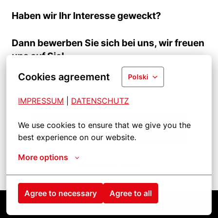
Haben wir Ihr Interesse geweckt?
Dann bewerben Sie sich bei uns, wir freuen
uns auf Sie!
Cookies agreement
Polski
IMPRESSUM
| 
DATENSCHUTZ
We use cookies to ensure that we give you the 
Aplikuj
best experience on our website.
More options
Udostępnij pracę
Agree to necessary
Agree to all