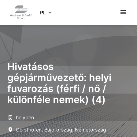
Idź
do
PL
Strona główna
zawartości
Hivatásos
gépjárművezető: helyi
fuvarozás (férfi / nő /
különféle nemek) (4)
helyben
Gersthofen
,
Bajorország
,
Németország