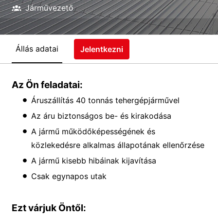
Járművezető
Állás adatai
Jelentkezni
Az Ön feladatai:
Áruszállítás 40 tonnás tehergépjárművel
Az áru biztonságos be- és kirakodása
A jármű működőképességének és
közlekedésre alkalmas állapotának ellenőrzése
A jármű kisebb hibáinak kijavítása
Csak egynapos utak
Ezt várjuk Öntől: