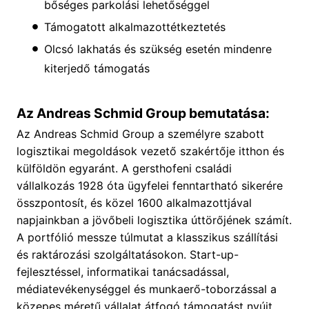
bőséges parkolási lehetőséggel
Támogatott alkalmazottétkeztetés
Olcsó lakhatás és szükség esetén mindenre
kiterjedő támogatás
Az Andreas Schmid Group bemutatása:
Az Andreas Schmid Group a személyre szabott
logisztikai megoldások vezető szakértője itthon és
külföldön egyaránt. A gersthofeni családi
vállalkozás 1928 óta ügyfelei fenntartható sikerére
összpontosít, és közel 1600 alkalmazottjával
napjainkban a jövőbeli logisztika úttörőjének számít.
A portfólió messze túlmutat a klasszikus szállítási
és raktározási szolgáltatásokon. Start-up-
fejlesztéssel, informatikai tanácsadással,
médiatevékenységgel és munkaerő-toborzással a
közepes méretű vállalat átfogó támogatást nyújt