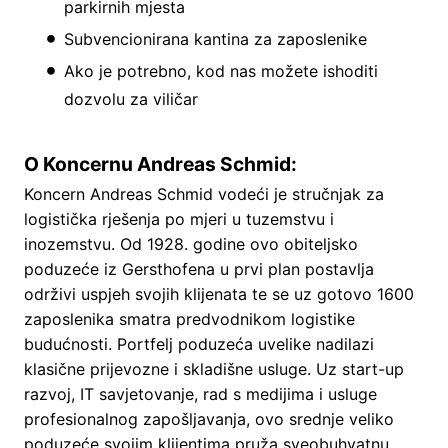
parkirnih mjesta
Subvencionirana kantina za zaposlenike
Ako je potrebno, kod nas možete ishoditi
dozvolu za viličar
O Koncernu Andreas Schmid:
Koncern Andreas Schmid vodeći je stručnjak za
logistička rješenja po mjeri u tuzemstvu i
inozemstvu. Od 1928. godine ovo obiteljsko
poduzeće iz Gersthofena u prvi plan postavlja
održivi uspjeh svojih klijenata te se uz gotovo 1600
zaposlenika smatra predvodnikom logistike
budućnosti. Portfelj poduzeća uvelike nadilazi
klasične prijevozne i skladišne usluge. Uz start-up
razvoj, IT savjetovanje, rad s medijima i usluge
profesionalnog zapošljavanja, ovo srednje veliko
poduzeće svojim klijentima pruža sveobuhvatnu