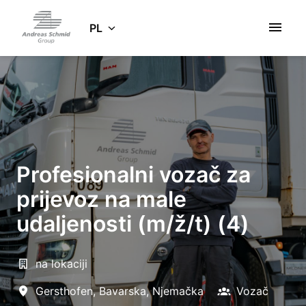
Idź
do
PL
Strona główna
zawartości
Profesionalni vozač za
prijevoz na male
udaljenosti (m/ž/t) (4)
na lokaciji
Gersthofen
,
Bavarska
,
Njemačka
Vozač