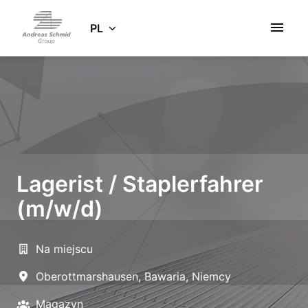
Idź
do
PL
Strona główna
zawartości
Lagerist / Staplerfahrer
(m/w/d)
Na miejscu
Oberottmarshausen
,
Bawaria
,
Niemcy
Magazyn