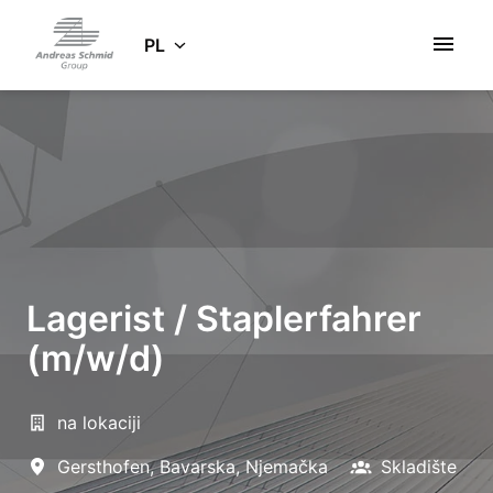
Idź
do
PL
Strona główna
zawartości
Lagerist / Staplerfahrer
(m/w/d)
na lokaciji
Gersthofen
,
Bavarska
,
Njemačka
Skladište