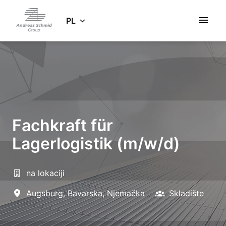
Idź
do
PL
Strona główna
zawartości
Fachkraft für
Lagerlogistik (m/w/d)
na lokaciji
Augsburg
,
Bavarska
,
Njemačka
Skladište