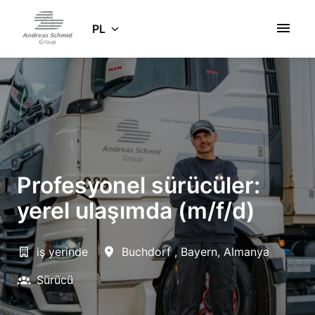
Idź
do
PL
Strona główna
zawartości
Profesyonel sürücüler:
yerel ulaşımda (m/f/d)
iş yerinde
Buchdorf
,
Bayern
,
Almanya
Sürücü