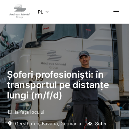
Idź
do
PL
Strona główna
zawartości
Șoferi profesioniști: în
transportul pe distanțe
lungi (m/f/d)
la fața locului
Gersthofen
,
Bavaria
,
Germania
Șofer