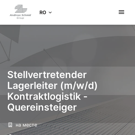
Salt
la
RO
Pagina de pornire
conținut
Stellvertretender
Lagerleiter (m/w/d)
Kontraktlogistik -
Quereinsteiger
на месте