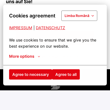
uns auf Sie!
Cookies agreement
Limba Română
IMPRESSUM
| 
DATENSCHUTZ
Подать заявление
We use cookies to ensure that we give you the 
best experience on our website.
More options
Поделиться должностью
Agree to necessary
Agree to all
Pagina de pornire