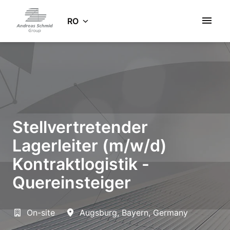
Salt
la
RO
Pagina de pornire
conținut
Stellvertretender
Lagerleiter (m/w/d)
Kontraktlogistik -
Quereinsteiger
On-site
Augsburg
,
Bayern
,
Germany