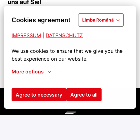
uns auf Sie!
Cookies agreement
Limba Română
IMPRESSUM
| 
DATENSCHUTZ
Apply
We use cookies to ensure that we give you the 
best experience on our website.
More options
Share job
Agree to necessary
Agree to all
Pagina de pornire