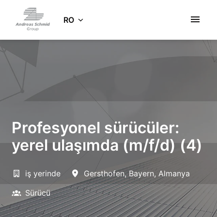
Salt
la
RO
Pagina de pornire
conținut
Profesyonel sürücüler:
yerel ulaşımda (m/f/d) (4)
iş yerinde
Gersthofen
,
Bayern
,
Almanya
Sürücü