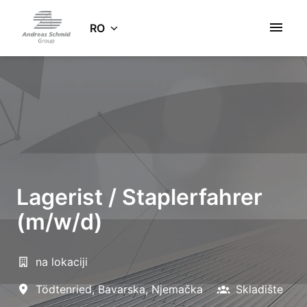
Salt
la
RO
Pagina de pornire
conținut
Lagerist / Staplerfahrer
(m/w/d)
na lokaciji
Tödtenried
,
Bavarska
,
Njemačka
Skladište