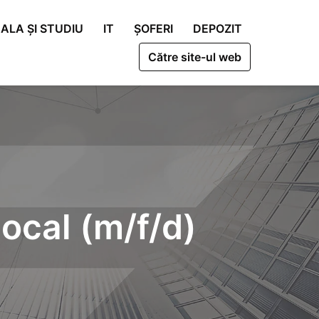
ALA ȘI STUDIU
IT
ȘOFERI
DEPOZIT
Către site-ul web
local (m/f/d)