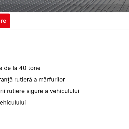
ere
e de la 40 tone
anță rutieră a mărfurilor
ării rutiere sigure a vehiculului
ehiculului