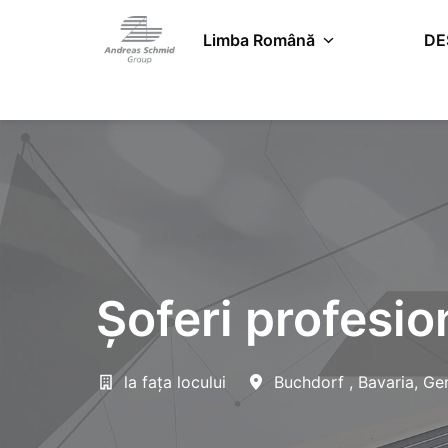
Salt
la
Limba Română
DE
Pagina de pornire
conținut
Șoferi profesion
la fața locului
Buchdorf
,
Bavaria
,
Ge