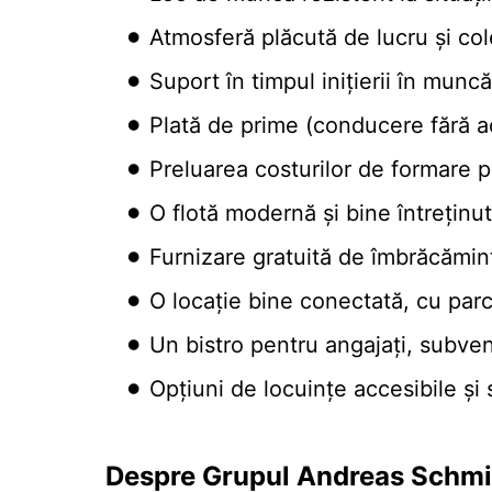
Atmosferă plăcută de lucru și co
Suport în timpul inițierii în muncă
Plată de prime (conducere fără a
Preluarea costurilor de formare p
O flotă modernă și bine întreținu
Furnizare gratuită de îmbrăcămint
O locație bine conectată, cu par
Un bistro pentru angajați, subve
Opțiuni de locuințe accesibile ș
Despre Grupul Andreas Schmi