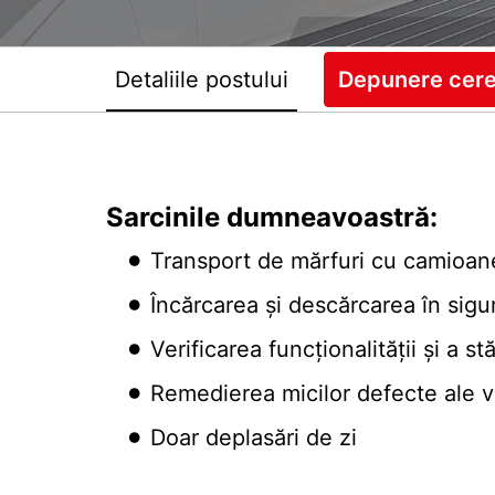
Detaliile postului
Depunere cer
Sarcinile dumneavoastră:
Transport de mărfuri cu camioan
Încărcarea și descărcarea în sigur
Verificarea funcționalității și a st
Remedierea micilor defecte ale v
Doar deplasări de zi