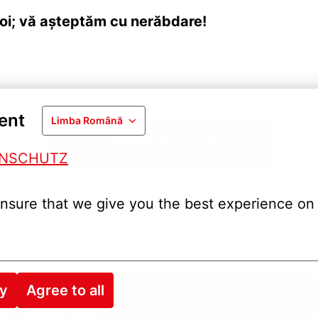
oi; vă așteptăm cu nerăbdare!
ent
Limba Română
Depunere cerere
ENSCHUTZ
Distribuiți locul de muncă
nsure that we give you the best experience on 
ry
Agree to all
es
Datenschutz