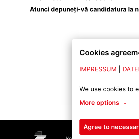
Atunci depuneți-vă candidatura la n
Cookies agreem
IMPRESSUM
| 
DAT
We use cookies to e
More options
Agree to necessa
Kontakt
Impressum
Cooki