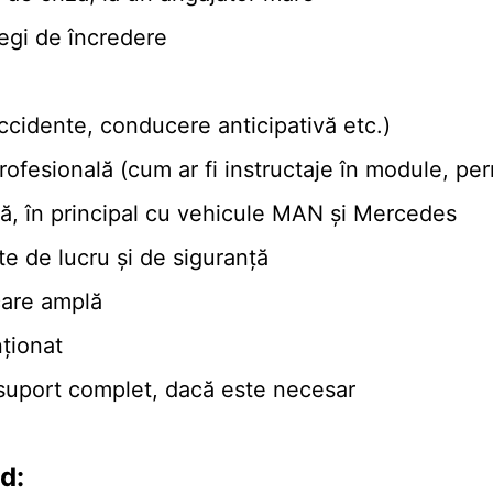
legi de încredere
ccidente, conducere anticipativă etc.)
rofesională (cum ar fi instructaje în module, per
tă, în principal cu vehicule MAN și Mercedes
e de lucru și de siguranță
care amplă
nționat
i suport complet, dacă este necesar
d: