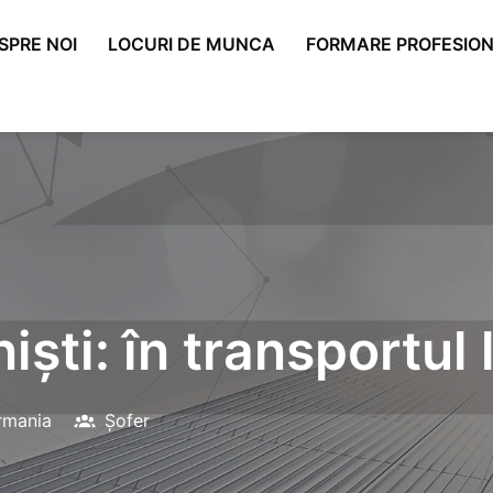
SPRE NOI
LOCURI DE MUNCA
FORMARE PROFESION
iști: în transportul 
rmania
Șofer