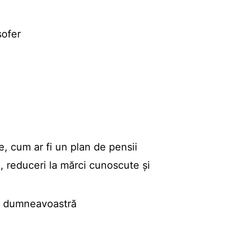
șofer
e, cum ar fi un plan de pensii
n, reduceri la mărci cunoscute și
ele dumneavoastră