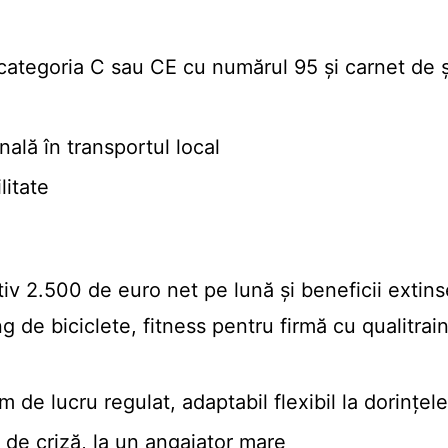
categoria C sau CE cu numărul 95 și carnet de 
ală în transportul local
litate
iv 2.500 de euro net pe lună și beneficii extins
g de biciclete, fitness pentru firmă cu qualitrai
am de lucru regulat, adaptabil flexibil la dorinț
i de criză, la un angajator mare