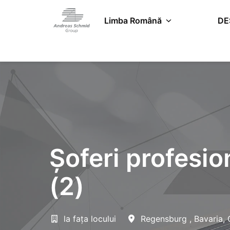
Salt
la
Limba Română
DE
Pagina de pornire
conținut
Șoferi profesion
(2)
la fața locului
Regensburg
,
Bavaria
,