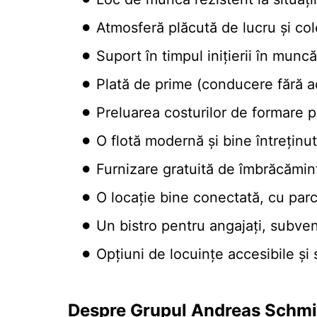
Atmosferă plăcută de lucru și co
Suport în timpul inițierii în muncă
Plată de prime (conducere fără a
Preluarea costurilor de formare p
O flotă modernă și bine întreținu
Furnizare gratuită de îmbrăcămint
O locație bine conectată, cu par
Un bistro pentru angajați, subve
Opțiuni de locuințe accesibile ș
Despre Grupul Andreas Schmi