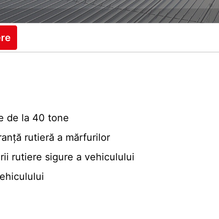
ere
e de la 40 tone
anță rutieră a mărfurilor
ării rutiere sigure a vehiculului
ehiculului