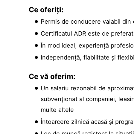
Ce oferiți:
Permis de conducere valabil din 
Certificatul ADR este de preferat
În mod ideal, experiență profesion
Independență, fiabilitate și flexibi
Ce vă oferim:
Un salariu rezonabil de aproximat
subvenționat al companiei, leasin
multe altele
Întoarcere zilnică acasă și progr
Loc de muncă rezistent la situați