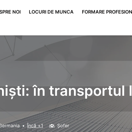
SPRE NOI
LOCURI DE MUNCA
FORMARE PROFESION
iști: în transportul 
Germania
•
Încă +1
Șofer