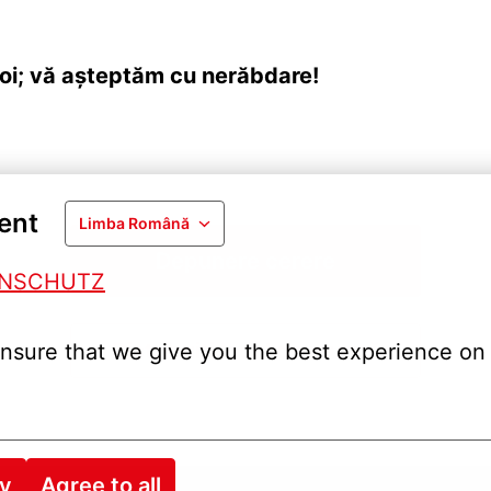
oi; vă așteptăm cu nerăbdare!
ent
Limba Română
Depunere cerere
ENSCHUTZ
Distribuiți locul de muncă
nsure that we give you the best experience on 
ry
Agree to all