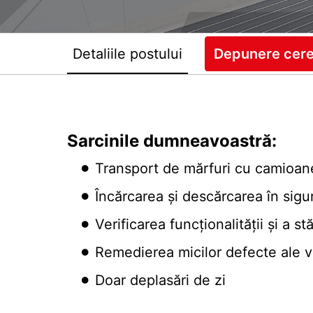
Detaliile postului
Depunere cer
Sarcinile dumneavoastră:
Transport de mărfuri cu camioan
Încărcarea și descărcarea în sigur
Verificarea funcționalității și a st
Remedierea micilor defecte ale v
Doar deplasări de zi