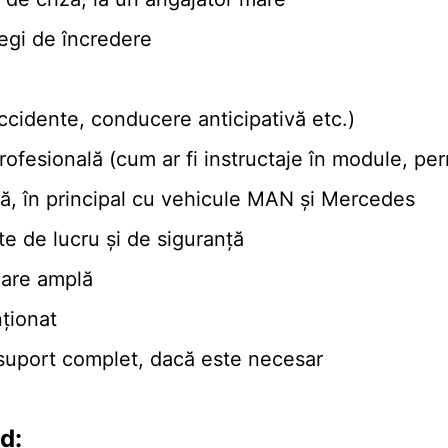
legi de încredere
ccidente, conducere anticipativă etc.)
rofesională (cum ar fi instructaje în module, per
tă, în principal cu vehicule MAN și Mercedes
e de lucru și de siguranță
care amplă
nționat
i suport complet, dacă este necesar
d: