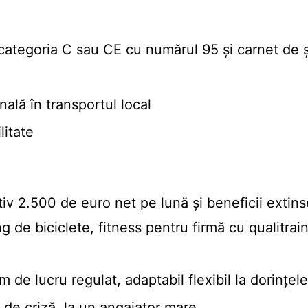
categoria C sau CE cu numărul 95 și carnet de 
ală în transportul local
litate
iv 2.500 de euro net pe lună și beneficii extins
g de biciclete, fitness pentru firmă cu qualitrai
am de lucru regulat, adaptabil flexibil la dorinț
i de criză, la un angajator mare