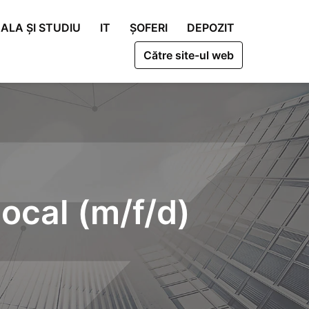
ALA ȘI STUDIU
IT
ȘOFERI
DEPOZIT
Către site-ul web
local (m/f/d)