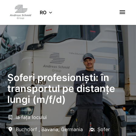
Salt
la
RO
Pagina de pornire
conținut
Șoferi profesioniști: în
transportul pe distanțe
lungi (m/f/d)
la fața locului
Buchdorf
,
Bavaria
,
Germania
Șofer