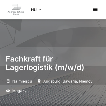
Ugrás
a
HU
Kezdőlap
tartalomhoz
Fachkraft für
Lagerlogistik (m/w/d)
Na miejscu
Augsburg
,
Bawaria
,
Niemcy
Magazyn