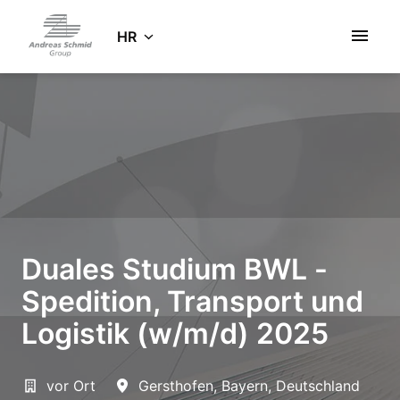
Zum
Inhalt
HR
Startseite
springen
Duales Studium BWL -
Spedition, Transport und
Logistik (w/m/d) 2025
vor Ort
Gersthofen
,
Bayern
,
Deutschland