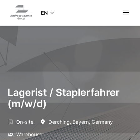
Skip
to
EN
Homepage
content
Lagerist / Staplerfahrer
(m/w/d)
On-site
Derching
,
Bayern
,
Germany
Warehouse