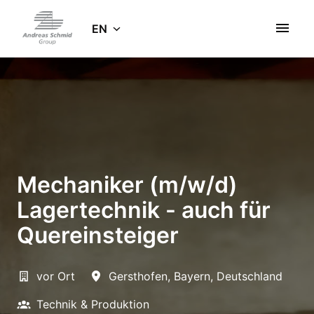
Skip
to
EN
Homepage
content
Mechaniker (m/w/d)
Lagertechnik - auch für
Quereinsteiger
vor Ort
Gersthofen
,
Bayern
,
Deutschland
Technik & Produktion