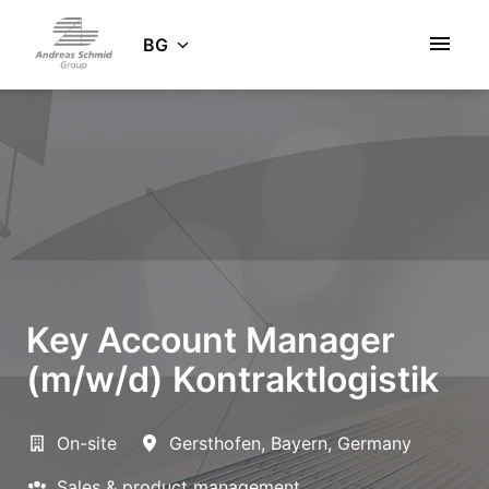
Zum
Inhalt
BG
Startseite
springen
Key Account Manager
(m/w/d) Kontraktlogistik
On-site
Gersthofen
,
Bayern
,
Germany
Sales & product management