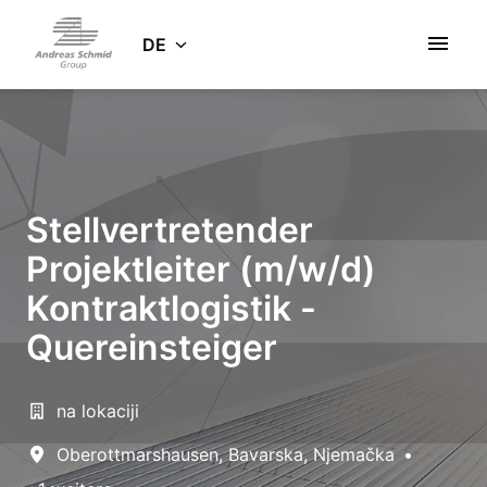
Zum
Inhalt
DE
Startseite
springen
Stellvertretender
Projektleiter (m/w/d)
Kontraktlogistik -
Quereinsteiger
na lokaciji
Oberottmarshausen
,
Bavarska
,
Njemačka
•