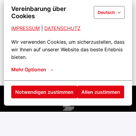
uns auf Sie!
Vereinbarung über
Deutsch
Cookies
IMPRESSUM
| 
DATENSCHUTZ
Wir verwenden Cookies, um sicherzustellen, dass 
Prijavite se na radno mjesto
wir Ihnen auf unserer Website das beste Erlebnis 
bieten.
Mehr Optionen
Podijeli radno mjesto
Notwendigen zustimmen
Allen zustimmen
Startseite