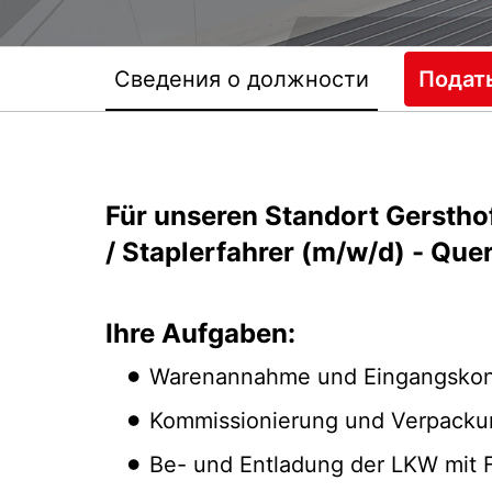
Сведения о должности
Подат
Für unseren Standort Gersthof
/ Staplerfahrer (m/w/d) - Que
Ihre Aufgaben:
Warenannahme und Eingangskont
Kommissionierung und Verpacku
Be- und Entladung der LKW mit 