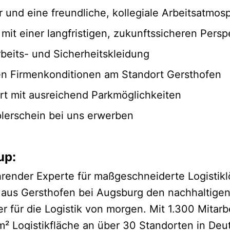
 und eine freundliche, kollegiale Arbeitsatmos
it einer langfristigen, zukunftssicheren Persp
rbeits- und Sicherheitskleidung
igen Firmenkonditionen am Standort Gersthofen
t mit ausreichend Parkmöglichkeiten
plerschein bei uns erwerben
up:
hrender Experte für maßgeschneiderte Logistikl
 aus Gersthofen bei Augsburg den nachhaltigen
ter für die Logistik von morgen. Mit 1.300 Mitar
² Logistikfläche an über 30 Standorten in Deu