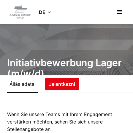
Zum
Inhalt
DE
Startseite
springen
Initiativbewerbung Lager
(m/w/d)
Állás adatai
Jelentkezni
Rugalmas telephely
Gersthofen
,
Bajorország
,
Németország
Wenn Sie unsere Teams mit Ihrem Engagement
Raktár
verstärken möchten, sehen Sie sich unsere
Stellenangebote an.