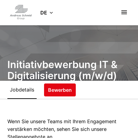
Zum
Inhalt
DE
Startseite
springen
Initiativbewerbung IT &
Digitalisierung (m/w/d)
Jobdetails
Bewerben
Homeoffice
Gersthofen
,
Bayern
,
Deutschland
IT & Digitalisierung
Wenn Sie unsere Teams mit Ihrem Engagement
verstärken möchten, sehen Sie sich unsere
Stellenangebote an.