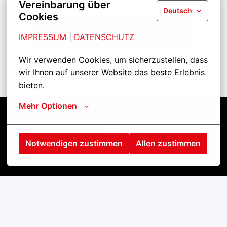
Vereinbarung über
Deutsch
Cookies
Prijavite se na radno mjesto
IMPRESSUM
| 
DATENSCHUTZ
Wir verwenden Cookies, um sicherzustellen, dass 
Podijeli radno mjesto
wir Ihnen auf unserer Website das beste Erlebnis 
bieten.
Mehr Optionen
Startseite
Notwendigen zustimmen
Allen zustimmen
Kontakt
Impressum
Cookies