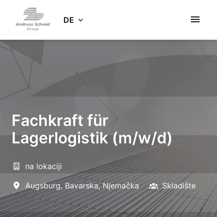
Zum
Inhalt
DE
Startseite
springen
Fachkraft für
Lagerlogistik (m/w/d)
na lokaciji
Augsburg
,
Bavarska
,
Njemačka
Skladište